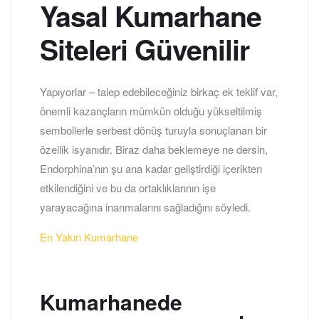
Yasal Kumarhane
Siteleri Güvenilir
Yapıyorlar – talep edebileceğiniz birkaç ek teklif var,
önemli kazançların mümkün olduğu yükseltilmiş
sembollerle serbest dönüş turuyla sonuçlanan bir
özellik isyanıdır. Biraz daha beklemeye ne dersin,
Endorphina’nın şu ana kadar geliştirdiği içerikten
etkilendiğini ve bu da ortaklıklarının işe
yarayacağına inanmalarını sağladığını söyledi.
En Yakın Kumarhane
Kumarhanede