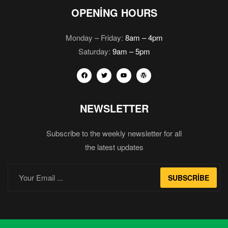
OPENING HOURS
Monday – Friday:
8am – 4pm
Saturday:
9am – 5pm
NEWSLETTER
Subscribe to the weekly newsletter for all
the latest updates
SUBSCRIBE